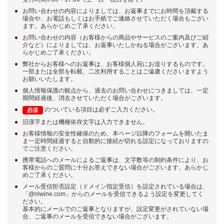
お問い合わせの内容によりましては、お返事までにお時間を頂戴する
場合や、お電話もしくはお手紙でご連絡させていただく場合もござい
ます。あらかじめご了承ください。
お問い合わせの内容（お客様からの商品やサービスのご案内及びご紹
介など）によりましては、お返事いたしかねる場合がございます。あ
らかじめご了承ください。
弊社からお客様へのお返事は、お客様個人宛にお送りするものです。
一部または全部を転載、二次利用することはご遠慮くださいますよう
お願いいたします。
個人情報保護の観点から、過去のお問い合わせにつきましては、一定
期間経過後、消去させていただく場合がございます。
のついている項目は必ずご入力ください。
必須
旧漢字または機種依存文字は入力できません。
お客様情報の安全性確保のため、本ページ以降のフォームを開いたま
ま一定時間経過すると自動的に接続が切れる設定になっておりますの
でご注意ください。
携帯電話へのメールによるご返事は、文字数等の制約条件により、お
客様からのご質問に十分お答えできない場合がございます。あらかじ
めご了承ください。
メール受信拒否設定（ドメイン指定受信）を設定されている場合は、
「@nlwine.com」からのメールを受信できるよう設定を変更してく
ださい。
基本的にメールでのご返事となりますが、設定変更がされていない場
合、ご返事のメールを受信できない場合がございます。